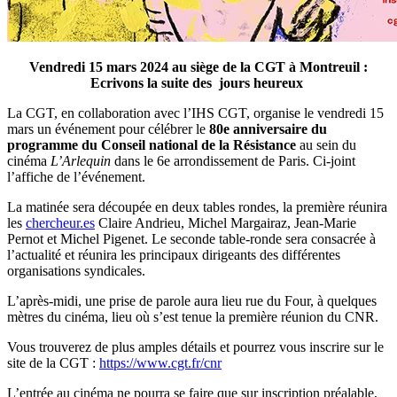
Vendredi 15 mars 2024 au siège de la CGT à Montreuil :
Ecrivons la suite des jours heureux
La CGT, en collaboration avec l’IHS CGT, organise le vendredi 15
mars un événement pour célébrer le
80e anniversaire du
programme du Conseil national de la Résistance
au sein du
cinéma
L’Arlequin
dans le 6e arrondissement de Paris. Ci-joint
l’affiche de l’événement.
La matinée sera découpée en deux tables rondes, la première réunira
les
chercheur.es
Claire Andrieu, Michel Margairaz, Jean-Marie
Pernot et Michel Pigenet. Le seconde table-ronde sera consacrée à
l’actualité et réunira les principaux dirigeants des différentes
organisations syndicales.
L’après-midi, une prise de parole aura lieu rue du Four, à quelques
mètres du cinéma, lieu où s’est tenue la première réunion du CNR.
Vous trouverez de plus amples détails et pourrez vous inscrire sur le
site de la CGT :
https://www.cgt.fr/cnr
L’entrée au cinéma ne pourra se faire que sur inscription préalable,