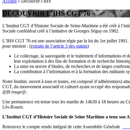
Accueil
»
Découvrir l’IHS
DÉCOUVRIR L’IHS CGT 76
L’Institut CGT d’Histoire Sociale de Seine-Maritime a été créé à l’in
Sociale confédéral créé à l’initiative de Georges Séguy en 1982.
L’IHS CGT 76 est une association régie par la loi du 1er juillet 1901.
pour mission : (
extraits de l’article 3 des statuts
)
Le collectage, la sauvegarde et le traitement d’informations et de
leur exploitation à des fins de formation et de recherche historiq
La mise en œuvre d’études, de recherches et de larges confront
La contribution à l’information et à la formation des militants syn
Notre Institut, ouvert à tous et toutes, est composé d’adhérents(es) a
CGT, du mouvement associatif et culturel ayant occupé des responsabil
@fil rouge@
.
Une permanence est tenue tous les mardis de 14h30 à 18 heures au Cerc
Lès-Rouen.
L’Institut CGT d’Histoire Sociale de Seine Maritime a tenu son 
Retrouvez le compte rendu intégral de cette Assemblée Générale
en c