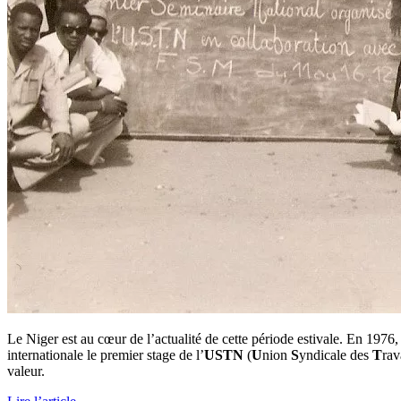
Le Niger est au cœur de l’actualité de cette période estivale. En 197
internationale le premier stage de l’
USTN
(
U
nion
S
yndicale des
T
rav
valeur.