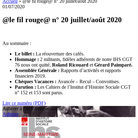
Accueil
»
@le fil rouge@ n° 20 juillet/août 2020
01/07/2020
@le fil rouge@ n° 20 juillet/août 2020
Au sommaire :
Le billet :
La réouverture des cafés.
Hommage :
2 militants, fidèles adhérents de notre IHS CGT
76 nous ont quitté,
Roland Ricouard
et
Gérard Paimparé.
Assemblée Générale :
Rapports d’activités et rapports
financiers 2019.
Chèques Vacances :
Avancée – Recul – Convoitises.
Parution :
Les Cahiers de l’Institut d’Histoire Sociale CGT
n° 152 et 153 sont parus.
Lire ce numéro (PDF)
Adhérer à l'IHS Seine-maritime
Adhérer