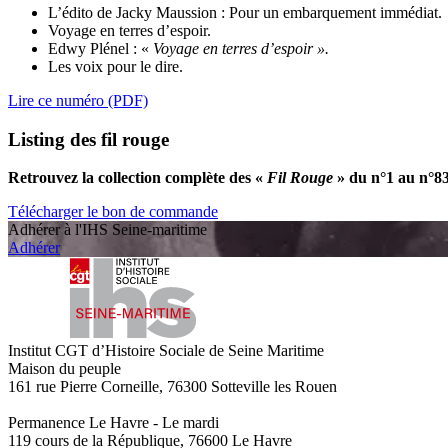
L’édito de Jacky Maussion : Pour un embarquement immédiat.
Voyage en terres d’espoir.
Edwy Plénel : «
Voyage en terres d’espoir ».
Les voix pour le dire.
Lire ce numéro (PDF)
Listing des fil rouge
Retrouvez la collection complète des «
Fil Rouge
» du n°1 au n°8
Télécharger le bon de commande
Adhérer à l'IHS Seine-maritime
Adhérer
Institut CGT d’Histoire Sociale de Seine Maritime
Maison du peuple
161 rue Pierre Corneille, 76300 Sotteville les Rouen
Permanence Le Havre - Le mardi
119 cours de la République, 76600 Le Havre