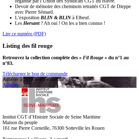
organisé par l’Union des Syndicats CGT du Havre.
Devoir de mémoire des cheminots retraités CGT de Dieppe
avec Pierre Sémard.
L’exposition
BLIN & BLIN
à Elbeuf.
Les
Hersant
? Ah oui ! On les a bien connus !
Lire ce numéro (PDF)
Listing des fil rouge
Retrouvez la collection complète des «
Fil Rouge
» du n°1 au
n°83.
Télécharger le bon de commande
Adhérer à l'IHS Seine-maritime
Adhérer
Institut CGT d’Histoire Sociale de Seine Maritime
Maison du peuple
161 rue Pierre Corneille, 76300 Sotteville les Rouen