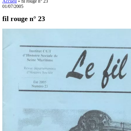
Accueil
»
fil rouge n° 23
01/07/2005
fil rouge n° 23